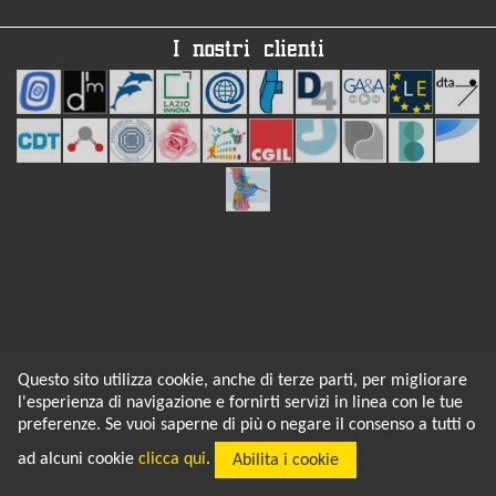
I nostri clienti
Q-bit
Questo sito utilizza cookie, anche di terze parti, per migliorare
Q-bit di Martini Mortali Fabrizio
l'esperienza di navigazione e fornirti servizi in linea con le tue
Tel:
06.55.87.291 |
Fax:
06.97.25.46.26
Mail:
info@q-bit.it
preferenze. Se vuoi saperne di più o negare il consenso a tutti o
Sede legale:
Via di Vigna Corsetti, 6 - 00146 Roma
Sede operativa:
Via G. Zamboni, 23 - 00146 Roma
ad alcuni cookie
clicca qui
.
Abilita i cookie
P.IVA 08842571005
Iscriz. CCIAA di Roma REA N.1189910