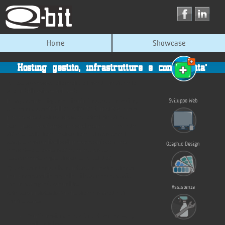
Home
Showcase
Hosting gestito, infrastrutture e connettivita'
La fase successiva alla realizzazione di un sito è la
sua
pubblicazione sul web
.
Sviluppo Web
E' importante disporre di un'infrastruttura solida,
che garantisca
stabilità, velocità di navigazione e
protezione
da virus, spam ed altre intrusioni.
Per questo
gestiamo personalmente i server
dei
siti che realizziamo e ci curiamo di mantenerli
sempre con un
livello di prestazioni ottimale
,
Graphic Design
con sofware aggiornati ed effettuando
regolarmente copie di sicurezza dei dati.
Queste caratteristiche rendono la nostra offerta
non paragonabile a quelle di hosting economici
in quanto a professionalità.
Assistenza
Altri servizi sistemistici che siamo in grado di
fornire sono:
Configurazione e gestione di server web,
mail, database