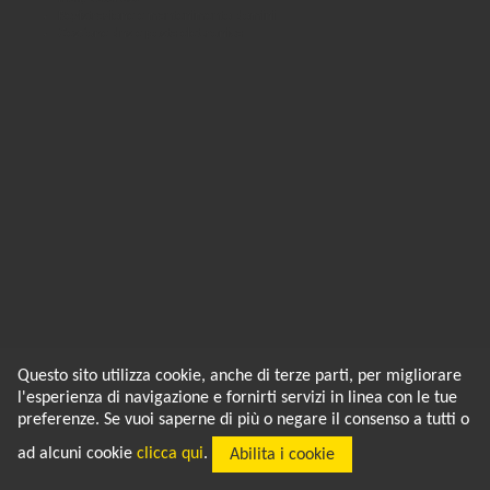
Registrazione e mantenimento domini
Gestione dns e posta elettronica
Q-bit
Questo sito utilizza cookie, anche di terze parti, per migliorare
Q-bit di Martini Mortali Fabrizio
l'esperienza di navigazione e fornirti servizi in linea con le tue
Tel:
06.55.87.291 |
Fax:
06.97.25.46.26
Mail:
info@q-bit.it
preferenze. Se vuoi saperne di più o negare il consenso a tutti o
Sede legale:
Via di Vigna Corsetti, 6 - 00146 Roma
Sede operativa:
Via G. Zamboni, 23 - 00146 Roma
ad alcuni cookie
clicca qui
.
Abilita i cookie
P.IVA 08842571005
Iscriz. CCIAA di Roma REA N.1189910