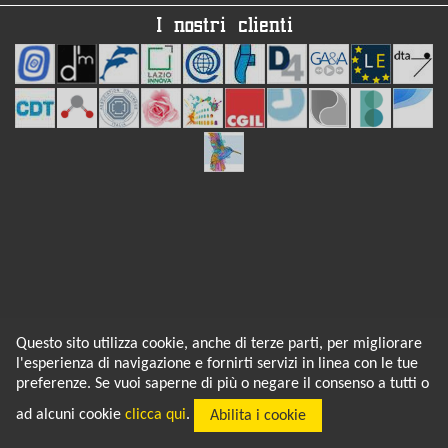
I nostri clienti
Q-bit
Questo sito utilizza cookie, anche di terze parti, per migliorare
Q-bit di Martini Mortali Fabrizio
l'esperienza di navigazione e fornirti servizi in linea con le tue
Tel:
06.55.87.291 |
Fax:
06.97.25.46.26
Mail:
info@q-bit.it
preferenze. Se vuoi saperne di più o negare il consenso a tutti o
Sede legale:
Via di Vigna Corsetti, 6 - 00146 Roma
Sede operativa:
Via G. Zamboni, 23 - 00146 Roma
ad alcuni cookie
clicca qui
.
Abilita i cookie
P.IVA 08842571005
Iscriz. CCIAA di Roma REA N.1189910